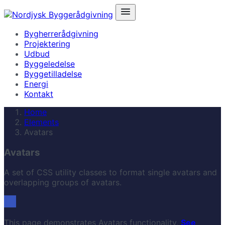
Bygherrerådgivning
Projektering
Udbud
Byggeledelse
Byggetilladelse
Energi
Kontakt
Home
Elements
Avatars
Avatars
A set of CSS utility classes to format single avatars and
overlapping groups of avatars.
This page demonstrates Avatars functionality,
See