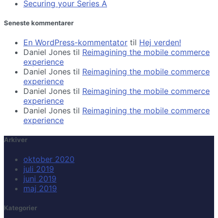
Securing your Series A
Seneste kommentarer
En WordPress-kommentator
til
Hej verden!
Daniel Jones
til
Reimagining the mobile commerce
experience
Daniel Jones
til
Reimagining the mobile commerce
experience
Daniel Jones
til
Reimagining the mobile commerce
experience
Daniel Jones
til
Reimagining the mobile commerce
experience
Arkiver
oktober 2020
juli 2019
juni 2019
maj 2019
Kategorier