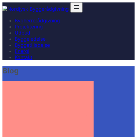
Bygherrerådgivning
Projektering
Udbud
Byggeledelse
Byggetilladelse
Energi
Kontakt
Blog