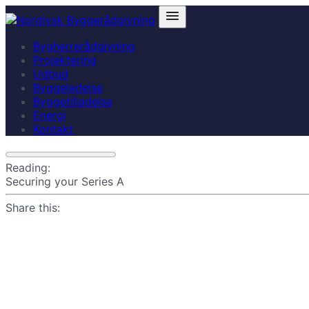
Bygherrerådgivning
Projektering
Udbud
Byggeledelse
Byggetilladelse
Energi
Kontakt
Reading:
Securing your Series A
Share this: