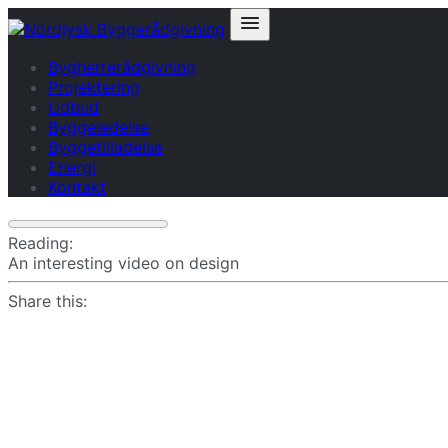
Bygherrerådgivning
Projektering
Udbud
Byggeledelse
Byggetilladelse
Energi
Kontakt
Reading:
An interesting video on design
Share this: