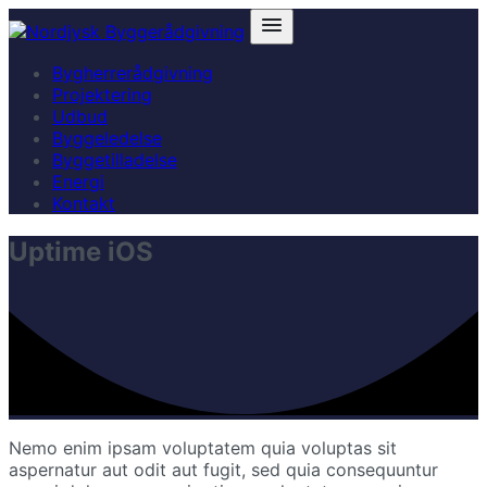
Bygherrerådgivning
Projektering
Udbud
Byggeledelse
Byggetilladelse
Energi
Kontakt
Uptime iOS
Nemo enim ipsam voluptatem quia voluptas sit
aspernatur aut odit aut fugit, sed quia consequuntur