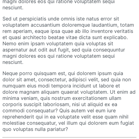
magni dolores eos qui ratione voluptatem sequi
nesciunt.
Sed ut perspiciatis unde omnis iste natus error sit
voluptatem accusantium doloremque laudantium, totam
rem aperiam, eaque ipsa quae ab illo inventore veritatis
et quasi architecto beatae vitae dicta sunt explicabo.
Nemo enim ipsam voluptatem quia voluptas sit
aspernatur aut odit aut fugit, sed quia consequuntur
magni dolores eos qui ratione voluptatem sequi
nesciunt.
Neque porro quisquam est, qui dolorem ipsum quia
dolor sit amet, consectetur, adipisci velit, sed quia non
numquam eius modi tempora incidunt ut labore et
dolore magnam aliquam quaerat voluptatem. Ut enim ad
minima veniam, quis nostrum exercitationem ullam
corporis suscipit laboriosam, nisi ut aliquid ex ea
commodi consequatur? Quis autem vel eum iure
reprehenderit qui in ea voluptate velit esse quam nihil
molestiae consequatur, vel illum qui dolorem eum fugiat
quo voluptas nulla pariatur?